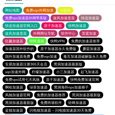
网站地图
免费vqn外网加速
小蓝鸟
免费vps加速器外网苹果版
旋风加速度器
快连加速器
快连加速器官网入口
原子加速器
快鸭加速器
旋风加速度器
外网网址导航
软件中心
雷霆加速
狂飙加速器
哔咔漫画
快鸭VPN
免费的加速器推荐
加速器国外软件的
原子加速器永久免费版
蘑菇加速器
国外加速器免费
免费vqn加速
毒舌加速器破解版永久免费
安易加速器注册365天会员
黑洞加速器最新版
vqn加速外网
柠檬加速器
小三加速器
起飞加速器
免费vps试用七天风驰
原子加速器
快鸭免费加速官网
啊哈加速器
绿茶加速器
黑洞海外npv加速梯子
风驰加速器官网
免费的加速器推荐
黑洞加速器最新版
黑洞加速器最新版
免费跨墙软件
轻蜂加速器
蓝猫加速器
闪电猫加速器 – 闪电猫加速器30天免费