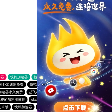
支持
[0]
反对
[0]
支持
[0]
反对
[0]
速器
快鸭加速器
旋风加速度器
外网网址导航
软件中心
国外加速器免费
快鸭加速器
免费vqn加速
加速器永久免费
起飞vp官网
起飞加速器
免费的加速器推荐
clash付费节点
黑洞加速器最新版
安卓版
快鸭加速器
快鸭加速器app下载免费