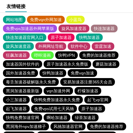
友情链接
网站地图
免费vqn外网加速
小蓝鸟
免费vps加速器外网苹果版
旋风加速度器
快连加速器
快连加速器官网入口
原子加速器
快鸭加速器
旋风加速度器
外网网址导航
软件中心
雷霆加速
狂飙加速器
哔咔漫画
快鸭VPN
免费的加速器推荐
加速器国外软件的
原子加速器永久免费版
蘑菇加速器
国外加速器免费
快鸭加速器
免费vqn加速
毒舌加速器破解版永久免费
安易加速器注册365天会员
黑洞加速器最新版
vqn加速外网
柠檬加速器
小三加速器
快鸭免费加速器永久免费
起飞vp官网
起飞加速器
免费vps试用七天风驰
原子加速器
快鸭免费加速官网
啊哈加速器
绿茶加速器
黑洞海外npv加速梯子
风驰加速器官网
免费的加速器推荐