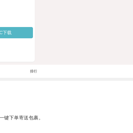
PC下载
排行
一键下单寄送包裹。