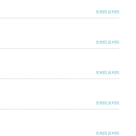
支持
[0]
反对
[0]
支持
[0]
反对
[0]
支持
[0]
反对
[0]
支持
[0]
反对
[0]
支持
[0]
反对
[0]