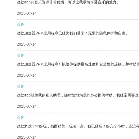
这款app的音乐资源非常优质，可以让我尽情享受音乐的魅力。
2025-07-14
游客
这款加速器VPM应用程序已经为我们带来了无限的隐私保护和自由。
2025-07-14
游客
这款加速器VPM应用程序可以给你提供最高速度和安全性的连接，并帮助
2025-07-14
游客
这款app就像我的私人助理，随时随地为我的办公提供帮助。我经常需要查
2025-07-14
游客
这款游戏非常好玩，画面精美，玩法丰富。我已经玩了好几个小时，还没
2025-07-14