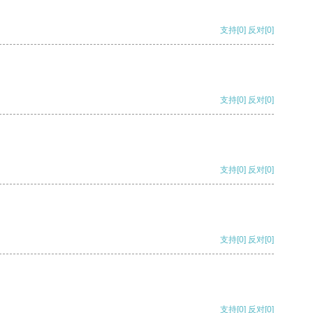
支持
[0]
反对
[0]
支持
[0]
反对
[0]
支持
[0]
反对
[0]
支持
[0]
反对
[0]
支持
[0]
反对
[0]