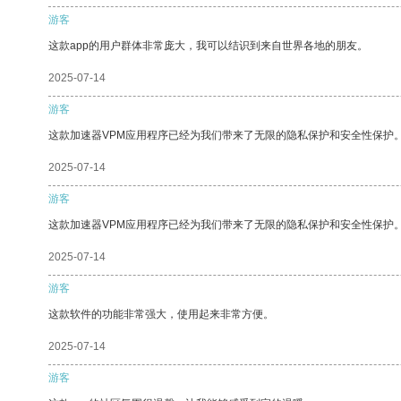
游客
这款app的用户群体非常庞大，我可以结识到来自世界各地的朋友。
2025-07-14
游客
这款加速器VPM应用程序已经为我们带来了无限的隐私保护和安全性保护
2025-07-14
游客
这款加速器VPM应用程序已经为我们带来了无限的隐私保护和安全性保护
2025-07-14
游客
这款软件的功能非常强大，使用起来非常方便。
2025-07-14
游客