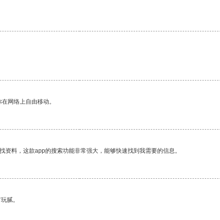
你在网络上自由移动。
找资料，这款app的搜索功能非常强大，能够快速找到我需要的信息。
有玩腻。