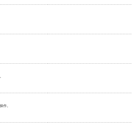
。
悉操作。