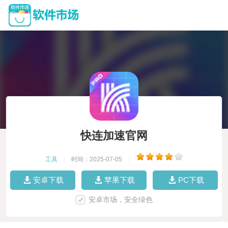
快连加速官网
工具
|
时间：2025-07-05
|
安卓下载
苹果下载
PC下载
安卓市场，安全绿色