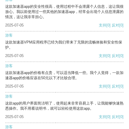
这款加速器app的安全性很高，使用过程中不会泄露个人信息，这让我很
放心。我以前使用过一些其他的加速器app，经常会出现个人信息泄露的
情况，这让我非常担心。
2025-07-05
支持
[0]
反对
[0]
游客
这款加速器VPM应用程序已经为我们带来了无限的流畅体验和安全性保
护。
2025-07-05
支持
[0]
反对
[0]
游客
这款加速器app的价格有点贵，可以适当降低一些。我个人觉得，一款加
速器app的价格应该在50元以下才比较合理。
2025-07-05
支持
[0]
反对
[0]
游客
这款app的用户界面简洁明了，使用起来非常容易上手，让我能够快速熟
悉操作。我不用看说明书，就可以轻松使用这款app。
2025-07-05
支持
[0]
反对
[0]
游客