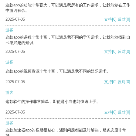
这款app的功能非常强大，可以满足我所有的工作需求，让我能够在工作
中游刃有余。
2025-07-05
支持
[0]
反对
[0]
游客
这款app的课程非常丰富，可以满足我不同的学习需求，让我能够找到自
己感兴趣的知识。
2025-07-05
支持
[0]
反对
[0]
游客
这款app的视频资源非常丰富，可以满足我不同的娱乐需求。
2025-07-05
支持
[0]
反对
[0]
游客
这款软件的操作非常简单，即使是小白也能快速上手。
2025-07-05
支持
[0]
反对
[0]
游客
这款加速器app的客服很贴心，遇到问题都能及时解决，服务态度非常
好。