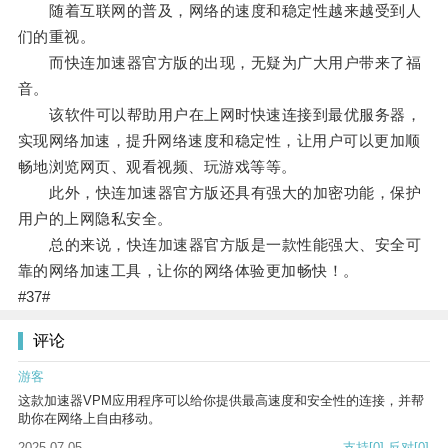
随着互联网的普及，网络的速度和稳定性越来越受到人
们的重视。
而快连加速器官方版的出现，无疑为广大用户带来了福
音。
该软件可以帮助用户在上网时快速连接到最优服务器，
实现网络加速，提升网络速度和稳定性，让用户可以更加顺
畅地浏览网页、观看视频、玩游戏等等。
此外，快连加速器官方版还具有强大的加密功能，保护
用户的上网隐私安全。
总的来说，快连加速器官方版是一款性能强大、安全可
靠的网络加速工具，让你的网络体验更加畅快！。
#37#
评论
游客
这款加速器VPM应用程序可以给你提供最高速度和安全性的连接，并帮
助你在网络上自由移动。
2025-07-05
支持
[0]
反对
[0]