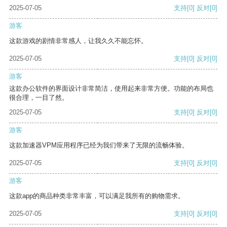
2025-07-05
支持
[0]
反对
[0]
游客
这款游戏的剧情非常感人，让我久久不能忘怀。
2025-07-05
支持
[0]
反对
[0]
游客
这款办公软件的界面设计非常简洁，使用起来非常方便。功能的布局也
很合理，一目了然。
2025-07-05
支持
[0]
反对
[0]
游客
这款加速器VPM应用程序已经为我们带来了无限的流畅体验。
2025-07-05
支持
[0]
反对
[0]
游客
这款app的商品种类非常丰富，可以满足我所有的购物需求。
2025-07-05
支持
[0]
反对
[0]