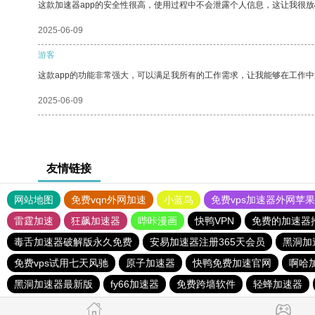
这款加速器app的安全性很高，使用过程中不会泄露个人信息，这让我很
2025-06-09
游客
这款app的功能非常强大，可以满足我所有的工作需求，让我能够在工作
2025-06-09
友情链接
网站地图
免费vqn外网加速
小蓝鸟
免费vps加速器外网苹
雷霆加速
狂飙加速器
哔咔漫画
快鸭VPN
免费的加速器
毒舌加速器破解版永久免费
安易加速器注册365天会员
黑洞加
免费vps试用七天风驰
原子加速器
快鸭免费加速官网
啊哈
黑洞加速器最新版
fy66加速器
免费跨墙软件
轻蜂加速器