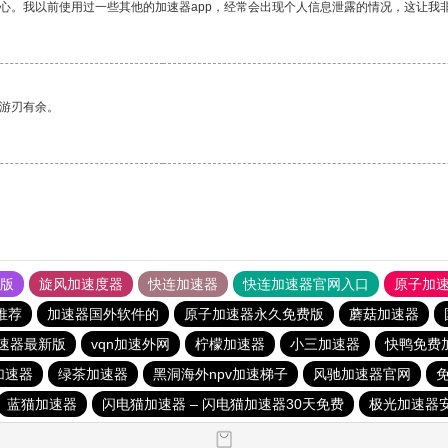
放心。我以前使用过一些其他的加速器app，经常会出现个人信息泄露的情况，这让我
中游刃有余。
果版
旋风加速度器
快连加速器
快连加速器官网入口
原子加
推荐
加速器国外软件的
原子加速器永久免费版
蘑菇加速器
速器最新版
vqn加速外网
柠檬加速器
小三加速器
快鸭免费
加速器
绿茶加速器
黑洞海外npv加速梯子
风驰加速器官网
蓝猫加速器
闪电猫加速器 – 闪电猫加速器30天免费
极光加速器