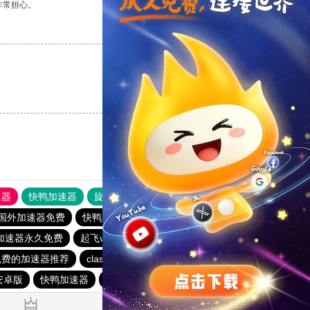
非常担心。
支持
[0]
反对
[0]
支持
[0]
反对
[0]
速器
快鸭加速器
旋风加速度器
外网网址导航
软件中心
国外加速器免费
快鸭加速器
免费vqn加速
加速器永久免费
起飞vp官网
起飞加速器
免费的加速器推荐
clash付费节点
黑洞加速器最新版
安卓版
快鸭加速器
快鸭加速器app下载免费