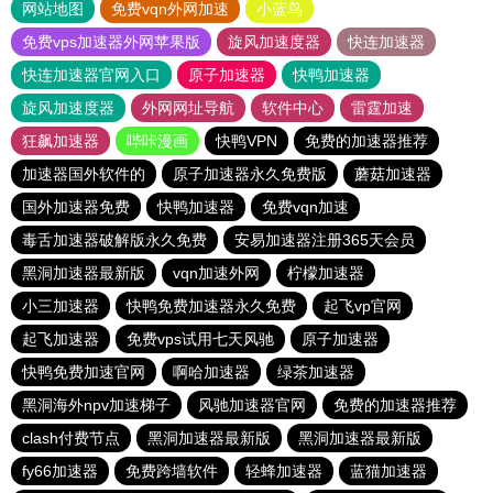
网站地图
免费vqn外网加速
小蓝鸟
免费vps加速器外网苹果版
旋风加速度器
快连加速器
快连加速器官网入口
原子加速器
快鸭加速器
旋风加速度器
外网网址导航
软件中心
雷霆加速
狂飙加速器
哔咔漫画
快鸭VPN
免费的加速器推荐
加速器国外软件的
原子加速器永久免费版
蘑菇加速器
国外加速器免费
快鸭加速器
免费vqn加速
毒舌加速器破解版永久免费
安易加速器注册365天会员
黑洞加速器最新版
vqn加速外网
柠檬加速器
小三加速器
快鸭免费加速器永久免费
起飞vp官网
起飞加速器
免费vps试用七天风驰
原子加速器
快鸭免费加速官网
啊哈加速器
绿茶加速器
黑洞海外npv加速梯子
风驰加速器官网
免费的加速器推荐
clash付费节点
黑洞加速器最新版
黑洞加速器最新版
fy66加速器
免费跨墙软件
轻蜂加速器
蓝猫加速器